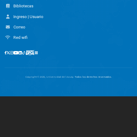
Bibliotecas
Ingreso | Usuario
Correo
Red wifi
Copyright ©
2026
,
Universidad del Azuay
. Todos los derechos reservados.