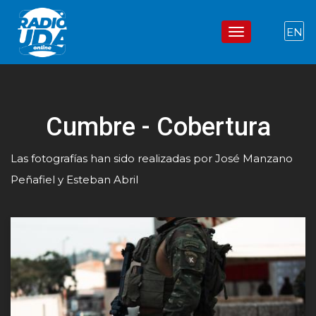
Pasar
al
EN
Toggle navigation
contenido
principal
Cumbre - Cobertura
Las fotografías han sido realizadas por José Manzano
Peñafiel y Esteban Abril